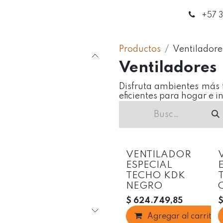
enda
Círculo de Expertos
Blog
Contáctanos
+5
7 
Productos
Ventiladore
Ventiladores
Disfruta ambientes más 
eficientes para hogar e i
Oferta
VENTILADOR
ESPECIAL
TECHO KDK
NEGRO
$
624.749,85
Agregar al carrito