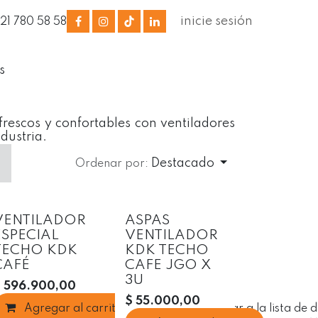
inicie sesión
321 780 58 58
s
frescos y confortables con ventiladores
ndustria.
Destacado
Ordenar por:
VENTILADOR
ASPAS
ESPECIAL
VENTILADOR
TECHO KDK
KDK TECHO
CAFÉ
CAFE JGO X
3U
$
596.900,00
$
55.000,00
Agregar al carrito
Agregar a la lista de deseos
Agregar a la lista de 