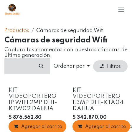
Ir al contenido
Productos
Cámaras de seguridad Wifi
Cámaras de seguridad Wifi
Captura tus momentos con nuestras cámaras de
última generación.
Ordenar por
Filtros
KIT
KIT
VIDEOPORTERO
VIDEOPORTERO
IP WIFI 2MP DHI-
1.3MP DHI-KTA04
KTW02 DAHUA
DAHUA
$
876.562,80
$
342.870,00
Agregar al carrito
Agregar al carrito
Agregar a la list