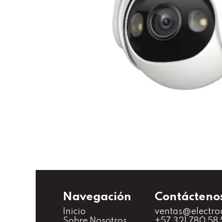
Navegación
Contácteno
Inicio
ventas@electro
S
obre Nosotros
+57 321 780 58 