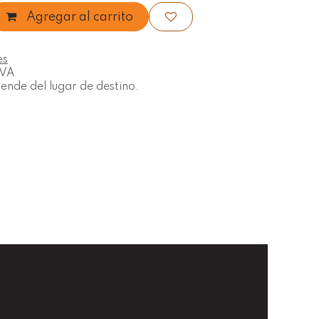
Agregar al carrito
es
IVA
nde del lugar de destino.