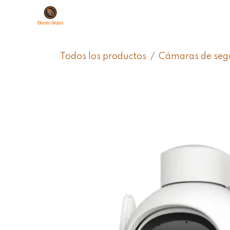
Ir al contenido
Sobre Nosotros
Productos
Ti
Todos los productos
Cámaras de segu