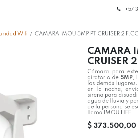
enda
Círculo de Expertos
Blog
Contáctanos
+5
7 
ridad Wifi
CAMARA IMOU 5MP PT CRUISER 2 F.CO
CAMARA I
CRUISER 2
Cámara para exte
giratorio de
5MP
,
los demás lugares
en la noche, envia
sirena para disuadi
agua de lluvia y per
de la persona se es
llama IMOU LIFE.
$
373.500,00