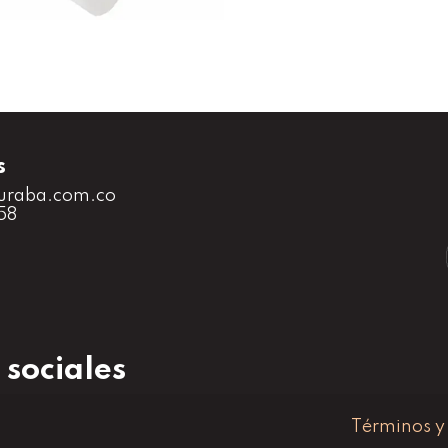
s
uraba.com.co
58
 sociales
Términos y