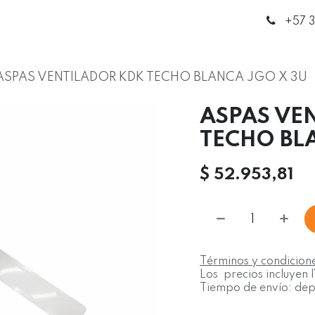
enda
Círculo de Expertos
Blog
Contáctanos
+5
7 
ASPAS VENTILADOR KDK TECHO BLANCA JGO X 3U
ASPAS VE
TECHO BL
$
52.953,81
Términos y condicion
Los precios incluyen 
Tiempo de envío: depe