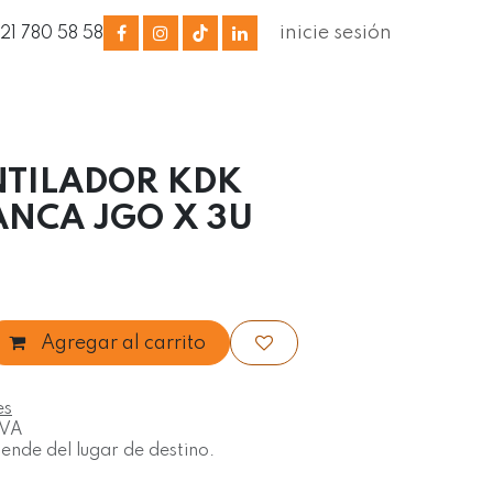
inicie sesión
321 780 58 58
NTILADOR KDK
ANCA JGO X 3U
Agregar al carrito
es
IVA
nde del lugar de destino.