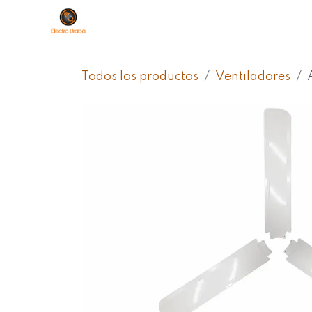
Ir al contenido
Sobre Nosotros
Productos
Ti
Todos los productos
Ventiladores