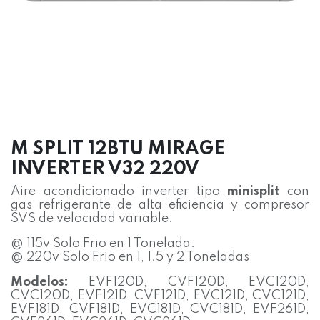
M SPLIT 12BTU MIRAGE
INVERTER V32 220V
Aire acondicionado inverter tipo
minisplit
con
gas refrigerante de alta eficiencia y compresor
SVS de velocidad variable.
@ 115v Solo Frio en 1 Tonelada.
@ 220v Solo Frio en 1, 1.5 y 2 Toneladas
Modelos:
EVF120D, CVF120D, EVC120D,
CVC120D, EVF121D, CVF121D, EVC121D, CVC121D,
EVF181D, CVF181D, EVC181D, CVC181D, EVF261D,