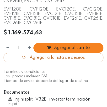
CVF261D, EVC261D, CVC261D.
EVF120E, CVF120E, EVC120E, CVC120E,
EVF121E, CVF121E, EVC121E, CVC121E, EVF181E,
CVF181E, EVC181E, CVC181E, EVF261E, CVF261E,
EVC261E, CVC261E.
$
1.169.574,63
Agregar al carrito
Agregar a la lista de deseos
Términos y condiciones
Los precios incluyen IVA
Tiempo de envío: depende del lugar de destino.
Documentos
minisplit_V32E_inverter terminación
E.pdf