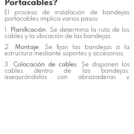
Portacables?
El proceso de instalación de bandejas
portacables implica varios pasos:
1.
Planificación
: Se determina la ruta de los
cables y la ubicación de las bandejas.
2.
Montaje
: Se fijan las bandejas a la
estructura mediante soportes y accesorios.
3.
Colocación de cables
: Se disponen los
cables dentro de las bandejas,
asegurándolos con abrazaderas y
organizadores.
4.
Conexión
: Se realizan las conexiones
eléctricas y de datos necesarias.
5.
Inspección
: Se verifica la correcta
instalación y funcionamiento del sistema.